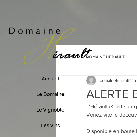
ACTUALITE DU DOMAINE HERAULT
Accueil
domaineherault
14 
ALERTE 
Le Domaine
L'Hérault-iK fait son 
Le Vignoble
Venez vite le découvri
Les vins
Disponible en boutei