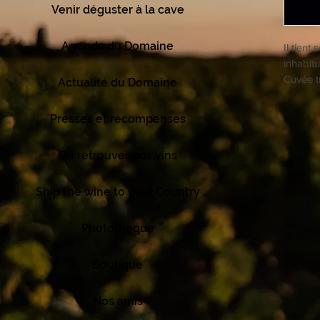
Venir déguster à la cave
Agenda du Domaine
Il tien
inhabit
Cuvée t
Actualité du Domaine
Presses et récompenses
Où retrouver nos vins
Ship the wine to your Country
Photothèque
Boutique
Nos amis