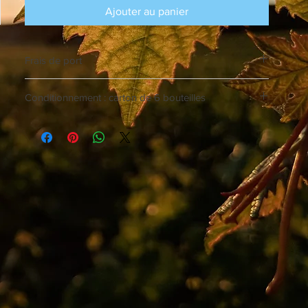
Ajouter au panier
Frais de port
Frais de port de 55 €
Conditionnement : carton de 6 bouteilles
OFFERT à partir de 300 € d'achat.
Vous pouvez tout à fait panacher vos commandes, en 
veillant à ce que le total de celle-ci soit toujours un 
multiple de 6.