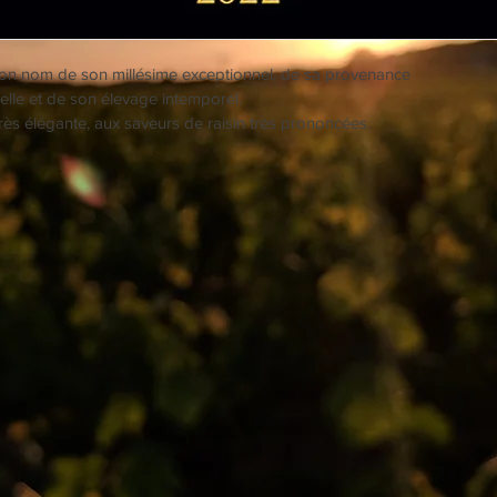
t son nom de son millésime exceptionnel, de sa provenance 
uelle et de son élevage intemporel.
rès élégante, aux saveurs de raisin très prononcées.