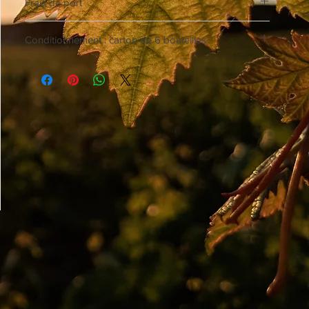
Frais de port
* contactez-nous pour toute demande d'envoi.
Conditionnement : carton de 6 bouteilles
Vous pouvez tout à fait panacher vos commandes, en 
veillant à ce que le total de celle-ci soit toujours un 
multiple de 6.