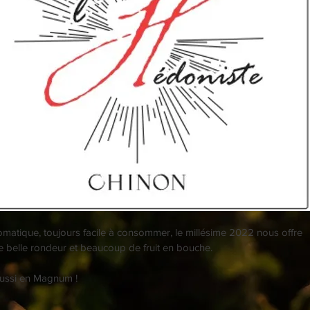
omatique, toujours facile à consommer, le millésime 2022 nous offre 
e belle rondeur et beaucoup de fruit en bouche. 
aussi en Magnum ! 