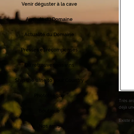
Venir déguster à la cave
Agenda du Domaine
Actualité du Domaine
Presses et récompenses
Où retrouver nos vins
Ship the wine to your Country
Photothèque
Très ar
déjà un
Boutique
Existe 
Nos amis